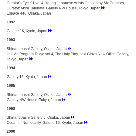
Curator's Eye '91 vol.4, Young Japanese Artists Chosen by Six Curators,
Curator: Akira Tatehata, Gallery NW House, Tokyo, Japan
Espace 446, Osaka, Japan
1992
Galerie 16, Kyoto, Japan
1993
Shinanobashi Gallery, Osaka, Japan
Itoki Art Program Tokyo vol.4, The Holy Play, Itoki Ginza New Office Gallery,
Tokyo, Japan
1994
Gallery 16, Kyoto, Japan
1995
Shinanobashi Gallery, Osaka, Japan
Gallery NW House, Tokyo, Japan
1998
Shinanobashi Gallery 5, Osaka, Japan
Ocean of Nonlocality, Galerie 16, Kyoto, Japan
2000