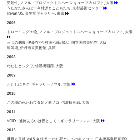
受動性, ノマル・プロジェクトスペース キューブ & ロフト, 大阪
うたかたさんぽー今村源とこどもたち, 京都芸術センター
life/art '05, 資生堂ギャラリー, 東京
2006
ドローイング + 物, ノマル・プロジェクトスペース キューブ & ロフト, 大阪
三つの個展: 伊藤存×今村源×須田悦弘, 国立国際美術館, 大阪
連菌術, 伊丹市立美術館, 兵庫
2008
わたしとシタワ, 信濃橋画廊, 大阪
2009
わたしにキク, ギャラリーノマル, 大阪
2010
この樹の死たわワタ始ノ器ノコ, 信濃橋画廊, 大阪
2011
VOID −通路あるいは音として−, ギャラリーノマル, 大阪
2013
世界と孤独 Vol.5 今村源 ーわた死としてのキノコー, 日本橋高島屋画廊X,