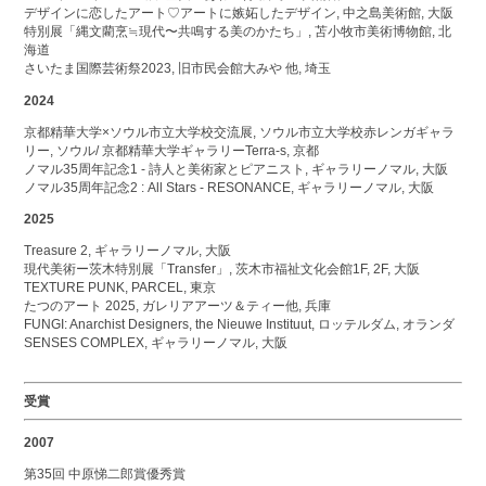
デザインに恋したアート♡アートに嫉妬したデザイン, 中之島美術館, 大阪
特別展「縄文藺烹≒現代〜共鳴する美のかたち」, 苫小牧市美術博物館, 北
海道
さいたま国際芸術祭2023, 旧市民会館大みや 他, 埼玉
2024
京都精華大学×ソウル市立大学校交流展, ソウル市立大学校赤レンガギャラ
リー, ソウル/ 京都精華大学ギャラリーTerra-s, 京都
ノマル35周年記念1 - 詩人と美術家とピアニスト, ギャラリーノマル, 大阪
ノマル35周年記念2 : All Stars - RESONANCE, ギャラリーノマル, 大阪
2025
Treasure 2, ギャラリーノマル, 大阪
現代美術ー茨木特別展「Transfer」, 茨木市福祉文化会館1F, 2F, 大阪
TEXTURE PUNK, PARCEL, 東京
たつのアート 2025, ガレリアアーツ＆ティー他, 兵庫
FUNGI: Anarchist Designers, the Nieuwe Instituut, ロッテルダム, オランダ
SENSES COMPLEX, ギャラリーノマル, 大阪
受賞
2007
第35回 中原悌二郎賞優秀賞