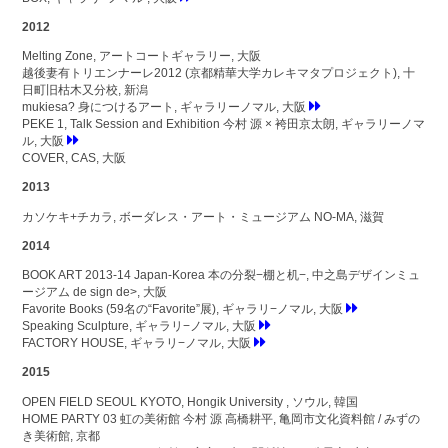
2012
Melting Zone, アートコートギャラリー, 大阪
越後妻有トリエンナーレ2012 (京都精華大学カレキマタプロジェクト), 十
日町旧枯木又分校, 新潟
mukiesa? 身につけるアート, ギャラリーノマル, 大阪
PEKE 1, Talk Session and Exhibition 今村 源 × 袴田京太朗, ギャラリーノマ
ル, 大阪
COVER, CAS, 大阪
2013
カソケキ+チカラ, ボーダレス・アート・ミュージアム NO-MA, 滋賀
2014
BOOK ART 2013-14 Japan-Korea 本の分裂−棚と机−, 中之島デザインミュ
ージアム de sign de>, 大阪
Favorite Books (59名の“Favorite”展), ギャラリ−ノマル, 大阪
Speaking Sculpture, ギャラリ−ノマル, 大阪
FACTORY HOUSE, ギャラリ−ノマル, 大阪
2015
OPEN FIELD SEOUL KYOTO, Hongik University , ソウル, 韓国
HOME PARTY 03 虹の美術館 今村 源 高橋耕平, 亀岡市文化資料館 / みずの
き美術館, 京都