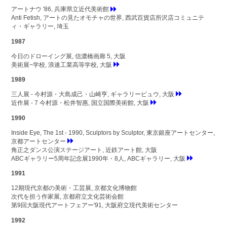
アートナウ '86, 兵庫県立近代美術館
Anti Fetish, アートの見たオモチャの世界, 西武百貨店所沢店コミュニテ
ィ・ギャラリー, 埼玉
1987
今日のドローイング展, 信濃橋画廊 5, 大阪
美術展−学校, 浪速工業高等学校, 大阪
1989
三人展 - 今村源・大島成己・山崎亨, ギャラリービュウ, 大阪
近作展 - 7 今村源・松井智惠, 国立国際美術館, 大阪
1990
Inside Eye, The 1st - 1990, Sculptors by Sculptor, 東京銀座アートセンター,
京都アートセンター
角正之ダンス公演ステージアート, 近鉄アート館, 大阪
ABCギャラリー5周年記念展1990年・8人, ABCギャラリー, 大阪
1991
12期現代京都の美術・工芸展, 京都文化博物館
次代を担う作家展, 京都府立文化芸術会館
第9回大阪現代アートフェアー'91, 大阪府立現代美術センター
1992