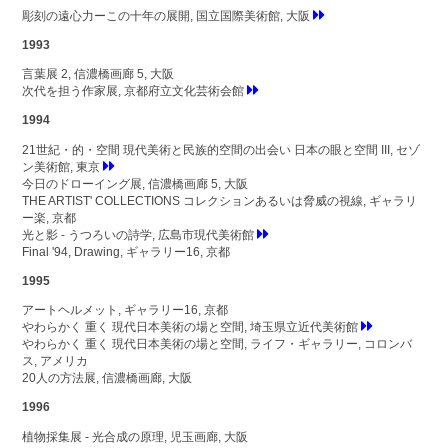
彫刻の遠心力ーこの十年の展開, 国立国際美術館, 大阪
1993
言葉展 2, 信濃橋画廊 5, 大阪
次代を担う作家展, 京都府立文化芸術会館
1994
21世紀・的・空間 現代美術と民族的空間の出会い 日本の眼と空間 III, セゾ
ン美術館, 東京
今日のドローイング展, 信濃橋画廊 5, 大阪
THE ARTIST' COLLECTIONS コレクションあるいは脅威の視線, ギャラリ
ー楽, 京都
光と影 - うつろいの詩学, 広島市現代美術館
Final '94, Drawing, ギャラリー16, 京都
1995
アートヘルメット, ギャラリー16, 京都
やわらかく 重く 現代日本美術の場と空間, 埼玉県立近代美術館
やわらかく 重く 現代日本美術の場と空間, ライフ・ギャラリー, コロンバ
ス, アメリカ
20人の方法展, 信濃橋画廊, 大阪
1996
植物採集展 - 光合成の原理, 児玉画廊, 大阪