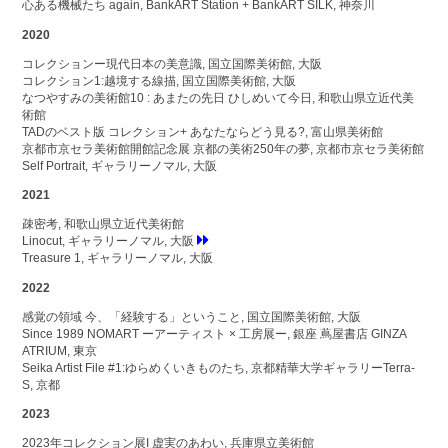
心ある機械たち again, BankART Station + BankART SILK, 神奈川
2020
コレクションー現代日本の美意識, 国立国際美術館, 大阪
コレクション1:越境する線描, 国立国際美術館, 大阪
なつやすみの美術館10 : あまたの先日 ひしめいて今日, 和歌山県立近代美
術館
TADのベスト版 コレクション+ あなたならどう見る?, 富山県美術館
京都市京セラ美術館開館記念展 京都の美術250年の夢, 京都市京セラ美術館
Self Portrait, ギャラリーノマル, 大阪
2021
疎密考, 和歌山県立近代美術館
Linocut, ギャラリーノマル, 大阪
Treasure 1, ギャラリーノマル, 大阪
2022
感覚の領域 今、「経験する」ということ, 国立国際美術館, 大阪
Since 1989 NOMART ーアーティスト × 工房展ー, 銀座 蔦屋書店 GINZA
ATRIUM, 東京
Seika Artist File #1:ゆらめくいきものたち, 京都精華大学ギャラリーTerra-
S, 京都
2023
2023年コレクション展I 虚実のあわい, 兵庫県立美術館