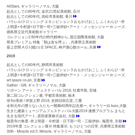
AllStars, ギャラリーノマル, 大阪
起点としての80年代, 金沢21世紀美術館, 石川
起点としての80年代, 高松市美術館, 香川
パラレル/クロッシング エキシビション 3 おもかげおこし ふくわらひ −井
上明彦+今村源+日下部一司+三嶽伊紗+アート・メッセンジャー in シーズ,
徳島県立近代美術館ギャラリー
コレクション2:80年代の時代精神から, 国立国際美術館, 大阪
県美プレミアム 特集「類は友を呼ぶ」, 兵庫県立美術館
葵上空間 A.O.I (能) U.E SPACE, 神戸酒心館ホール, 兵庫
2019
起点としての80年代, 静岡市美術館
パラレル/クロッシング エキシビション 3 おもかげおこし ふくわらひ −井
上明彦+今村源+日下部一司+三嶽伊紗+アート・メッセンジャー in シーズ,
art space co-jin, 京都
Gather - Gift, ギャラリーノマル, 大阪
リボーン アート・フェスティバル 2019, 牡鹿半島, 宮城
第二回コレクション展, 宇都宮美術館, 栃木
俳句x美術 / 伊賀上野 2019, 史跡旧崇広堂, 三重
令和元年の懲りない人たちー開廊40周年記念展ー, ギャラリー白 kuro,大阪
生きた建築ミュージアムフェスティバル大阪2019 連携プログラム:まちと
生きる現代アート, 原田産業株式会社, 大阪
報恩寺の角度 -井上明彦・今村源・日下部一司・三嶽伊紗-, 報恩寺, 京都
2019年度 コレクション展Ⅲ 特集展示: もうひとつの日常, 兵庫県立美術館
30th - Miracle vol.5: Miracle, ギャラリーノマル, 大阪