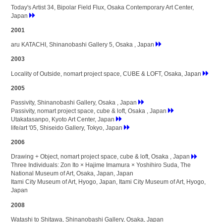
Today's Artist 34, Bipolar Field Flux, Osaka Contemporary Art Center,
Japan
2001
aru KATACHI, Shinanobashi Gallery 5, Osaka , Japan
2003
Locality of Outside, nomart project space, CUBE & LOFT, Osaka, Japan
2005
Passivity, Shinanobashi Gallery, Osaka , Japan
Passivity, nomart project space, cube & loft, Osaka , Japan
Utakatasanpo, Kyoto Art Center, Japan
life/art '05, Shiseido Gallery, Tokyo, Japan
2006
Drawing + Object, nomart project space, cube & loft, Osaka , Japan
Three Individuals: Zon Ito × Hajime Imamura × Yoshihiro Suda, The
National Museum of Art, Osaka, Japan, Japan
Itami City Museum of Art, Hyogo, Japan, Itami City Museum of Art, Hyogo,
Japan
2008
Watashi to Shitawa, Shinanobashi Gallery, Osaka, Japan