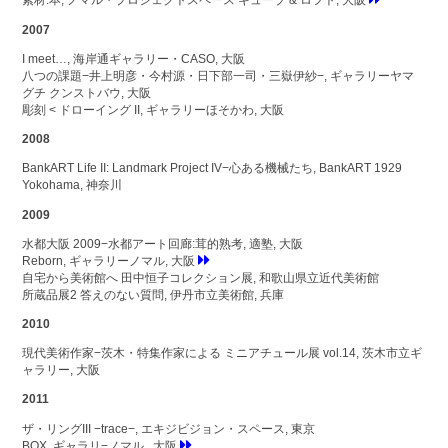
素材:本, ノマル・プロジェクトスペース キューブ & ロフト, 大阪
2007
I meet…, 海岸通ギャラリー・CASO, 大阪
八つの課題−井上明彦・今村源・日下部一司・三嶽伊紗−, ギャラリーヤマ
グチ クンストバウ, 大阪
彫刻 < ドローイング II, ギャラリーほそかわ, 大阪
2008
BankART Life II: Landmark Project IV−心ある機械たち, BankART 1929
Yokohama, 神奈川
2009
水都大阪 2009−水都アート回廊:茸的熟考, 適塾, 大阪
Reborn, ギャラリーノマル, 大阪
自宅から美術館へ 田中恒子コレクション展, 和歌山県立近代美術館
所蔵品展2 答えのない質問, 伊丹市立美術館, 兵庫
2010
現代美術作家−茨木・特集作家による ミニアチュール展 vol.14, 茨木市立ギ
ャラリー, 大阪
2011
ザ・リングIII −trace−, エキジビジョン・スペース, 東京
BOX, ギャラリ−ノマル , 大阪