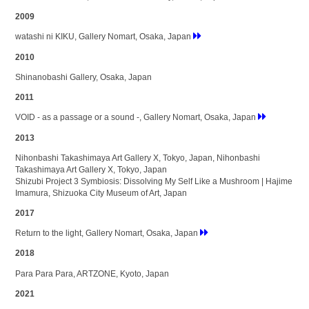
2009
watashi ni KIKU, Gallery Nomart, Osaka, Japan
2010
Shinanobashi Gallery, Osaka, Japan
2011
VOID - as a passage or a sound -, Gallery Nomart, Osaka, Japan
2013
Nihonbashi Takashimaya Art Gallery X, Tokyo, Japan, Nihonbashi
Takashimaya Art Gallery X, Tokyo, Japan
Shizubi Project 3 Symbiosis: Dissolving My Self Like a Mushroom | Hajime
Imamura, Shizuoka City Museum of Art, Japan
2017
Return to the light, Gallery Nomart, Osaka, Japan
2018
Para Para Para, ARTZONE, Kyoto, Japan
2021