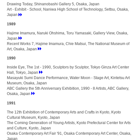
Drawing Today, Shinanobashi Gallery 5, Osaka, Japan
Art - Exhibit - School, Naniwa High School of Technology, Settsu, Osaka,
Japan
1989
Hajime Imamura, Naruki Ohshima, Toru Yamasaki, Gallery View, Osaka,
Japan
Recent Works 7, Hajime Imamura, Chie Matsui, The National Museum of
Art, Osaka, Japan
1990
Inside Eye, The 1st - 1990, Sculptors by Sculptor, Tokyo Ginza Art Center
Hall, Tokyo, Japan
Masayuki Sumi Dance Performance, Water Moon - Stage Art, Kintetsu Art
Museum, Osaka, Japan
ABC Gallery the 5th Anniversary Exhibition, 1990 - 8 Artists, ABC Gallery,
Osaka, Japan
1991
The 12th Exhibition of Contemporary Arts and Crafts in Kyoto, Kyoto
Cultural Museum, Kyoto, Japan
The Coming Generation of Young Artists, Kyoto Prefectural Center for Arts
and Culture, Kyoto, Japan
Osaka Contemporary Art Fair '91, Osaka Contemporary Art Center, Osaka,
Japan