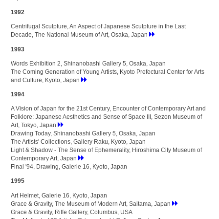
1992
Centrifugal Sculpture, An Aspect of Japanese Sculpture in the Last
Decade, The National Museum of Art, Osaka, Japan
1993
Words Exhibition 2, Shinanobashi Gallery 5, Osaka, Japan
The Coming Generation of Young Artists, Kyoto Prefectural Center for Arts
and Culture, Kyoto, Japan
1994
A Vision of Japan for the 21st Century, Encounter of Contemporary Art and
Folklore: Japanese Aesthetics and Sense of Space III, Sezon Museum of
Art, Tokyo, Japan
Drawing Today, Shinanobashi Gallery 5, Osaka, Japan
The Artists' Collections, Gallery Raku, Kyoto, Japan
Light & Shadow - The Sense of Ephemerality, Hiroshima City Museum of
Contemporary Art, Japan
Final '94, Drawing, Galerie 16, Kyoto, Japan
1995
Art Helmet, Galerie 16, Kyoto, Japan
Grace & Gravity, The Museum of Modern Art, Saitama, Japan
Grace & Gravity, Riffe Gallery, Columbus, USA