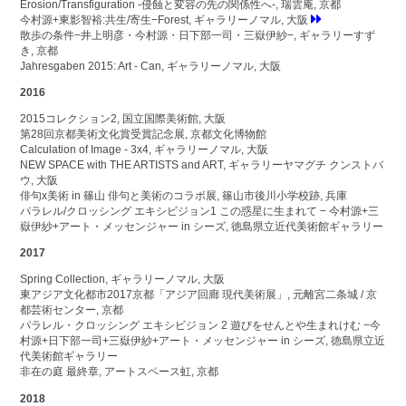
Erosion/Transfiguration -侵蝕と変容の先の関係性へ-, 瑞雲庵, 京都
今村源+東影智裕:共生/寄生−Forest, ギャラリーノマル, 大阪
散歩の条件−井上明彦・今村源・日下部一司・三嶽伊紗−, ギャラリーすず
き, 京都
Jahresgaben 2015: Art - Can, ギャラリーノマル, 大阪
2016
2015コレクション2, 国立国際美術館, 大阪
第28回京都美術文化賞受賞記念展, 京都文化博物館
Calculation of Image - 3x4, ギャラリーノマル, 大阪
NEW SPACE with THE ARTISTS and ART, ギャラリーヤマグチ クンストバ
ウ, 大阪
俳句x美術 in 篠山 俳句と美術のコラボ展, 篠山市後川小学校跡, 兵庫
パラレル/クロッシング エキシビジョン1 この惑星に生まれて − 今村源+三
嶽伊紗+アート・メッセンジャー in シーズ, 徳島県立近代美術館ギャラリー
2017
Spring Collection, ギャラリーノマル, 大阪
東アジア文化都市2017京都「アジア回廊 現代美術展」, 元離宮二条城 / 京
都芸術センター, 京都
パラレル・クロッシング エキシビジョン 2 遊びをせんとや生まれけむ −今
村源+日下部一司+三嶽伊紗+アート・メッセンジャー in シーズ, 徳島県立近
代美術館ギャラリー
非在の庭 最終章, アートスペース虹, 京都
2018