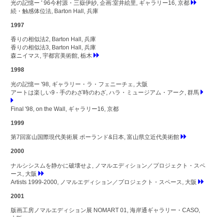
光の記憶ー ' 96今村源・三嶽伊紗, 企画:室井絵里, ギャラリー16, 京都
続・触感体位法, Barton Hall, 兵庫
1997
香りの相似法2, Barton Hall, 兵庫
香りの相似法3, Barton Hall, 兵庫
森ニイマス, 宇都宮美術館, 栃木
1998
光の記憶ー '98, ギャラリー・ラ・フェニーチェ, 大阪
アートは楽しい9 - 手のわざ時のわざ, ハラ・ミュージアム・アーク, 群馬
Final '98, on the Wall, ギャラリー16, 京都
1999
第7回富山国際現代美術展 ポーランド&日本, 富山県立近代美術館
2000
ナルシシスムを静かに破壊せよ, ノマルエディション／プロジェクト・スペ
ース, 大阪
Artists 1999-2000, ノマルエディション／プロジェクト・スペース, 大阪
2001
版画工房ノマルエディション展 NOMART 01, 海岸通ギャラリー・CASO,