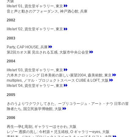
大阪
life/art '01, 資生堂ギャラリー, 東京
音と声と動きのアフォーダンス, 神戸酒心館, 兵庫
2002
life/art '02, 資生堂ギャラリー, 東京
2003
Party, CAP HOUSE, 兵庫
第2回カオス展 見出される五感, 大阪市中央公会堂
2004
life/art '03, 資生堂ギャラリー, 東京
六本木クロッシング 日本美術の新しい展望2004, 森美術館, 東京
multiples, ノマル・プロジェクトスペース CUBE & LOFT, 大阪
life/art '04, 資生堂ギャラリー, 東京
2005
きのうよりワクワクしてきた。ーブリコラージュ・アート・ナウ 日常の冒
険者たち, 国立民族学博物館, 大阪
2006
再生—孕む彫刻, ギャラリーほそかわ, 大阪
レゾー 透膜の兆し: 今村源 + 児玉靖枝, O ギャラリーeyes, 大阪