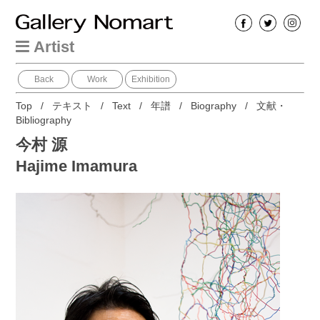
Artist
Back
Work
Exhibition
Top
/
テキスト
/
Text
/
年譜
/
Biography
/
文献・
Bibliography
今村 源
Hajime Imamura