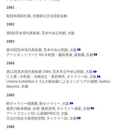
1981
彫刻科四回生展, 京都府立文化芸術会館
1982
第9回茨木現代美術展, 茨木中央公民館, 大阪
1983
第10回茨木現代美術展, 茨木中央公民館, 大阪
アートネットワーク '83-今村源・藤田美保, 梁画廊, 京都
1984
第11回茨木現代美術展 1984, 茨木市立中央公民館, 大阪
三人展 - 今村源・大崎信之・奥田輝芳, ギャラリー白, 大阪
Ureline Exhibition 1- 5人の彫刻家によるインテリアの展開, Gallery
Maronie, 京都
1985
靭ギャラリー閉廊展, 靭ギャラリー, 大阪
風景の軟体構築, 企画: 篠原資明, ギャラリー成安, 京都
アートフロント50, 心斎橋PARCO, 大阪
方法の現在 II 寓意的空間, ギャラリー16, 京都
1986