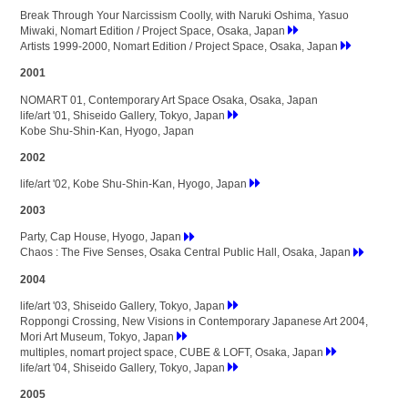
Break Through Your Narcissism Coolly, with Naruki Oshima, Yasuo
Miwaki, Nomart Edition / Project Space, Osaka, Japan
Artists 1999-2000, Nomart Edition / Project Space, Osaka, Japan
2001
NOMART 01, Contemporary Art Space Osaka, Osaka, Japan
life/art '01, Shiseido Gallery, Tokyo, Japan
Kobe Shu-Shin-Kan, Hyogo, Japan
2002
life/art '02, Kobe Shu-Shin-Kan, Hyogo, Japan
2003
Party, Cap House, Hyogo, Japan
Chaos : The Five Senses, Osaka Central Public Hall, Osaka, Japan
2004
life/art '03, Shiseido Gallery, Tokyo, Japan
Roppongi Crossing, New Visions in Contemporary Japanese Art 2004,
Mori Art Museum, Tokyo, Japan
multiples, nomart project space, CUBE & LOFT, Osaka, Japan
life/art '04, Shiseido Gallery, Tokyo, Japan
2005