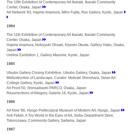
The 10th Exhibition of Contemporary Art Ibaraki, Ibaraki Community
Center, Osaka, Japan
Art Network '83, Hajime Imamura, Miho Fujita, Ryo Gallery, Kyoto, Japan
1984
The 11th Exhibition of Contemporary Art Ibaraki, Ibaraki Community
Center, Osaka, Japan
Hajime Imamura, Nobuyuki Ohsaki, Kiyoshi Okuda, Gallery Haku, Osaka,
Japan
Ureline Exhibition 1, Gallery Maronie, Kyoto, Japan
1985
Utsubo Gallery Closing Exhibition, Utsubo Gallery, Osaka, Japan
Mollustruction of Landscape, Curator: Motoaki Shinohara, Seian Art
College Gallery, Kyoto, Japan
Art Front 50, Shinsaibashi PARCO, Osaka, Japan
Resurrections of Allegory, Galerie 16, Kyoto, Japan
1986
Art Now '86, Hyogo Prefecutural Museum of Modern Art, Hyogo, Japan
Anti Fetish, A Toy World in the Eyes of Art, Seibu Department Store,
Tokorozawa, Community Gallery, Saitama, Japan
1987