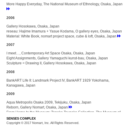
More Happy Everyday, The National Museum of Ethnology, Osaka, Japan
2006
Gallery Hosokawa, Osaka, Japan
reseau: Hajime Imamura + Yasue Kodama, O gallery eyes, Osaka, Japan
Material: White Book, nomart project space, cube & loft, Osaka, Japan
2007
I meet…, Contemporary Art Space Osaka, Osaka, Japan
Eight Assignments, Gallery Yamaguchi kunst-bau, Osaka, Japan
Sculpture < Drawing II, Gallery Hosokawa, Osaka, Japan
2008
BankART Life II: Landmark Project IV, BankART 1929 Yokohama,
Kanagawa, Japan
2009
Aqua Metropolis Osaka 2009, Tekijuku, Osaka, Japan
Reborn, Gallery Nomart, Osaka, Japan
From Home to the Museum: Tanaka Tsuneko Collection, The Museum of
Modern Art, Wakayama, Japan
SENSES COMPLEX
The Unanswered Question, Itami City Museum of Art, Hyogo, Japan
Copyright © 2017 Nomart, Inc. All Rights Reserved.
2010