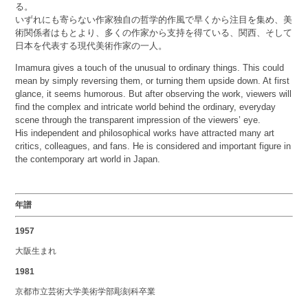
る。
いずれにも寄らない作家独自の哲学的作風で早くから注目を集め、美
術関係者はもとより、多くの作家から支持を得ている、関西、そして
日本を代表する現代美術作家の一人。
Imamura gives a touch of the unusual to ordinary things. This could
mean by simply reversing them, or turning them upside down. At first
glance, it seems humorous. But after observing the work, viewers will
find the complex and intricate world behind the ordinary, everyday
scene through the transparent impression of the viewers’ eye.
His independent and philosophical works have attracted many art
critics, colleagues, and fans. He is considered and important figure in
the contemporary art world in Japan.
年譜
1957
大阪生まれ
1981
京都市立芸術大学美術学部彫刻科卒業