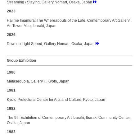
Streaming / Staying, Gallery Nomart, Osaka, Japan
2023
Hajime Imamura: The Whereabouts of the Late, Contemporary Art Gallery,
Art Tower Mito, Ibaraki, Japan
2026
Down to Light Speed, Gallery Nomart, Osaka, Japan
Group Exhibition
1980
Metasequoia, Gallery F, Kyoto, Japan
1981
Kyoto Prefectural Center for Arts and Culture, Kyoto, Japan
1982
The 9th Exhibition of Contemporary Art Ibaraki, Ibaraki Community Center,
Osaka, Japan
1983