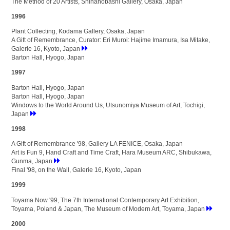
The Method of 20 Artists, Shinanobashi Gallery, Osaka, Japan
1996
Plant Collecting, Kodama Gallery, Osaka, Japan
A Gift of Remembrance, Curator: Eri Muroi: Hajime Imamura, Isa Mitake,
Galerie 16, Kyoto, Japan
Barton Hall, Hyogo, Japan
1997
Barton Hall, Hyogo, Japan
Barton Hall, Hyogo, Japan
Windows to the World Around Us, Utsunomiya Museum of Art, Tochigi,
Japan
1998
A Gift of Remembrance '98, Gallery LA FENICE, Osaka, Japan
Art is Fun 9, Hand Craft and Time Craft, Hara Museum ARC, Shibukawa,
Gunma, Japan
Final '98, on the Wall, Galerie 16, Kyoto, Japan
1999
Toyama Now '99, The 7th International Contemporary Art Exhibition,
Toyama, Poland & Japan, The Museum of Modern Art, Toyama, Japan
2000