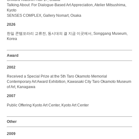
Talking About: For Dialogue-Based Art Appreciation, Atelier Mitsushima,
Kyoto
SENSES COMPLEX, Gallery Nomart, Osaka
2026
한일 콘템포라리 교류전, 동시대의 결 지금 이곳에서, Songgang Museum,
Korea
Award
2002
Received a Special Prize at the 5th Taro Okamoto Memorial
Contemporary Art Award Exhibition, Kawasaki City Taro Okamoto Museum
of Art, Kanagawa
2007
Public Offering Kyoto Art Center, Kyoto Art Center
Other
2009