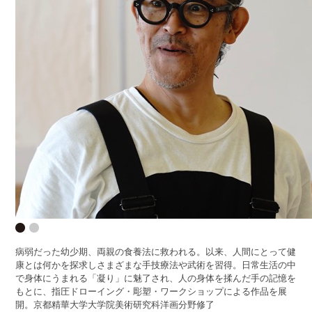
病弱だった幼少期、両親の食養法に救われる。以来、人間にとって健
康とは何かを探求しさまざまな手技療法や武術を習得。日常生活の中
で身体にうまれる「凝り」に魅了され、人の身体を揉んだ手の記憶を
もとに、指圧ドローイング・彫塑・ワークショップによる作品を展
開。京都精華大学大学院美術研究科洋画分野修了