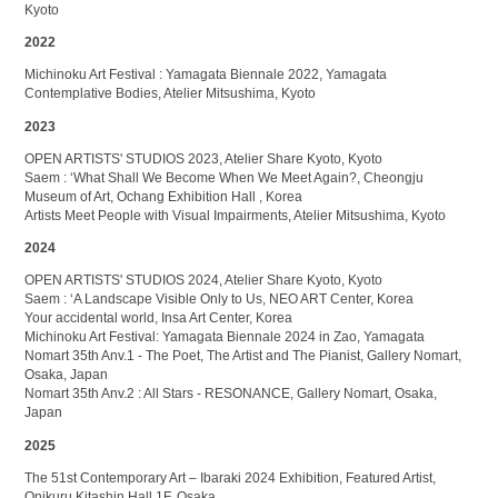
Kyoto
2022
Michinoku Art Festival : Yamagata Biennale 2022, Yamagata
Contemplative Bodies, Atelier Mitsushima, Kyoto
2023
OPEN ARTISTS' STUDIOS 2023, Atelier Share Kyoto, Kyoto
Saem : ‘What Shall We Become When We Meet Again?, Cheongju
Museum of Art, Ochang Exhibition Hall , Korea
Artists Meet People with Visual Impairments, Atelier Mitsushima, Kyoto
2024
OPEN ARTISTS' STUDIOS 2024, Atelier Share Kyoto, Kyoto
Saem : ‘A Landscape Visible Only to Us, NEO ART Center, Korea
Your accidental world, Insa Art Center, Korea
Michinoku Art Festival: Yamagata Biennale 2024 in Zao, Yamagata
Nomart 35th Anv.1 - The Poet, The Artist and The Pianist, Gallery Nomart,
Osaka, Japan
Nomart 35th Anv.2 : All Stars - RESONANCE, Gallery Nomart, Osaka,
Japan
2025
The 51st Contemporary Art – Ibaraki 2024 Exhibition, Featured Artist,
Onikuru Kitashin Hall 1F, Osaka