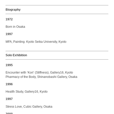
Biography
1972
Born in Osaka
1997
MFA, Painting. Kyoto Seika University, Kyoto
Solo Exhibition
1995
Encounter with ‘Kori’ (Stiffness), Gallery16, Kyoto
Pharmacy of the Body, Shinanobashi Gallery, Osaka
1996
Health Study, Gallery16, Kyoto
1997
Stress Love, Cubic Gallery, Osaka
2000