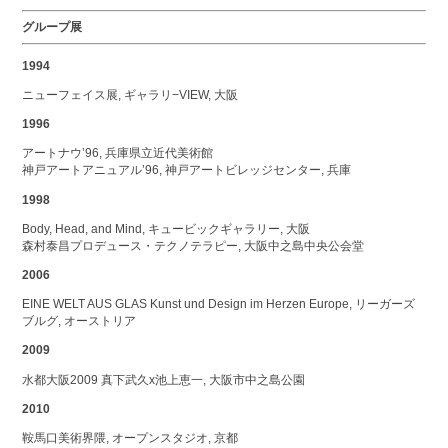
グループ展
1994
ニューフェイス展, ギャラリ−VIEW, 大阪
1996
アートナウ’96, 兵庫県立近代美術館
神戸アートアニュアル’96, 神戸アートビレッジセンター, 兵庫
1998
Body, Head, and Mind, キュービックギャラリー, 大阪
森村泰昌プロデュース・テクノテラピー, 大阪中之島中央公会堂
2006
EINE WELT AUS GLAS Kunst und Design im Herzen Europe, リーガーズ
ブルグ, オーストリア
2009
水都大阪2009 真下武久x池上恵一, 大阪市中之島公園
2010
鞍馬口美術界隈, オープンスタジオ, 京都