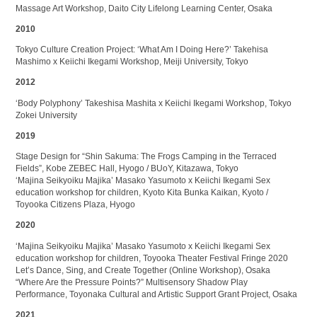
Massage Art Workshop, Daito City Lifelong Learning Center, Osaka
2010
Tokyo Culture Creation Project: ‘What Am I Doing Here?’ Takehisa
Mashimo x Keiichi Ikegami Workshop, Meiji University, Tokyo
2012
‘Body Polyphony’ Takeshisa Mashita x Keiichi Ikegami Workshop, Tokyo
Zokei University
2019
Stage Design for “Shin Sakuma: The Frogs Camping in the Terraced
Fields”, Kobe ZEBEC Hall, Hyogo / BUoY, Kitazawa, Tokyo
‘Majina Seikyoiku Majika’ Masako Yasumoto x Keiichi Ikegami Sex
education workshop for children, Kyoto Kita Bunka Kaikan, Kyoto /
Toyooka Citizens Plaza, Hyogo
2020
‘Majina Seikyoiku Majika’ Masako Yasumoto x Keiichi Ikegami Sex
education workshop for children, Toyooka Theater Festival Fringe 2020
Let’s Dance, Sing, and Create Together (Online Workshop), Osaka
“Where Are the Pressure Points?” Multisensory Shadow Play
Performance, Toyonaka Cultural and Artistic Support Grant Project, Osaka
2021