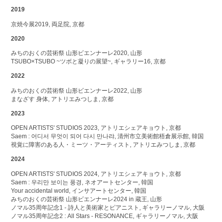
2019
京焼今展2019, 両足院, 京都
2020
みちのおくの芸術祭 山形ビエンナーレ2020, 山形
TSUBO×TSUBO ~ツボと凝りの展望~, ギャラリー16, 京都
2022
みちのおくの芸術祭 山形ビエンナーレ2022, 山形
まなざす 身体, アトリエみつしま, 京都
2023
OPEN ARTISTS' STUDIOS 2023, アトリエシェアキョウト, 京都
Saem : 어디서 무엇이 되어 다시 만나랴, 清州市立美術館梧倉展示館, 韓国
視覚に障害のある人・ミーツ・アーティスト, アトリエみつしま, 京都
2024
OPEN ARTISTS' STUDIOS 2024, アトリエシェアキョウト, 京都
Saem : 우리만 보이는 풍경, ネオアートセンター, 韓国
Your accidental world, インサアートセンター, 韓国
みちのおくの芸術祭 山形ビエンナーレ2024 in 蔵王, 山形
ノマル35周年記念1 - 詩人と美術家とピアニスト, ギャラリーノマル, 大阪
ノマル35周年記念2 : All Stars - RESONANCE, ギャラリーノマル, 大阪