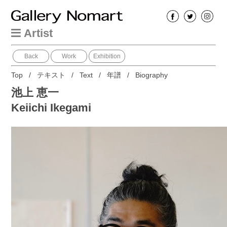
Artist
Back
Work
Exhibition
Top
/
テキスト
/
Text
/
年譜
/
Biography
池上 恵一
Keiichi Ikegami