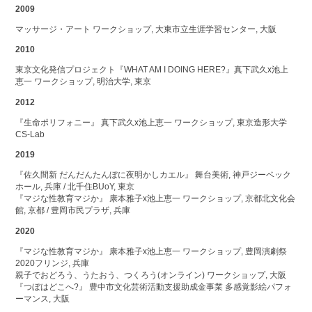
2009
マッサージ・アート ワークショップ, 大東市立生涯学習センター, 大阪
2010
東京文化発信プロジェクト『WHAT AM I DOING HERE?』真下武久x池上
恵一 ワークショップ, 明治大学, 東京
2012
『生命ポリフォニー』 真下武久x池上恵一 ワークショップ, 東京造形大学
CS-Lab
2019
『佐久間新 だんだんたんぼに夜明かしカエル』 舞台美術, 神戸ジーベック
ホール, 兵庫 / 北千住BUoY, 東京
『マジな性教育マジか』 康本雅子x池上恵一 ワークショップ, 京都北文化会
館, 京都 / 豊岡市民プラザ, 兵庫
2020
『マジな性教育マジか』 康本雅子x池上恵一 ワークショップ, 豊岡演劇祭
2020フリンジ, 兵庫
親子でおどろう、うたおう、つくろう(オンライン) ワークショップ, 大阪
『つぼはどこへ?』 豊中市文化芸術活動支援助成金事業 多感覚影絵パフォ
ーマンス, 大阪