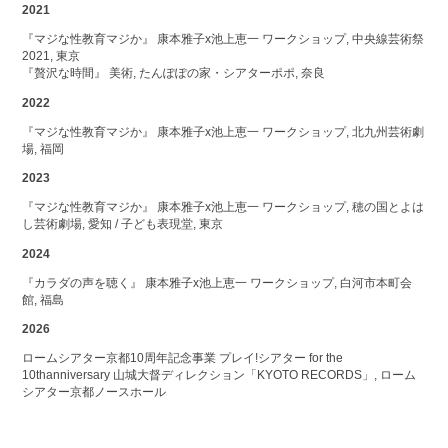
2021
『マジな性教育マジか』 康本雅子x池上恵一 ワークショップ, 中央線芸術祭
2021, 東京
『贅沢な時間』 美術, たんぽぽの家・シアターポポ, 奈良
2022
『マジな性教育マジか』 康本雅子x池上恵一 ワークショップ, 北九州芸術劇
場, 福岡
2023
『マジな性教育マジか』 康本雅子x池上恵一 ワークショップ, 穂の国とよは
し芸術劇場, 愛知 / 子ども表現堂, 東京
2024
『カラダの声を聴く』 康本雅子x池上恵一 ワークショップ, 白河市本町会
館, 福島
2026
ロームシアター京都10周年記念事業 プレイ!シアター for the
10thanniversary 山城大督ディレクション「KYOTO RECORDS」, ローム
シアター京都ノースホール