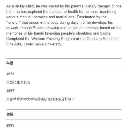
As a sickly child, he was saved by his parents’ dietary therapy. Since
then, he has explored the concept of health for humans, mastering
various manual therapies and martial arts. Fascinated by the
“tension” that arises in the body during daily life, he develops his
artwork through Shiatsu drawing and sculptural creation, based on the
memories of his hands kneading people’s shoulders and backs.
Completed the Western Painting Program at the Graduate School of
Fine Arts, Kyoto Seika University.
年譜
1972
大阪に生まれる
1997
京都精華大学大学院美術研究科洋画分野修了
個展
1995