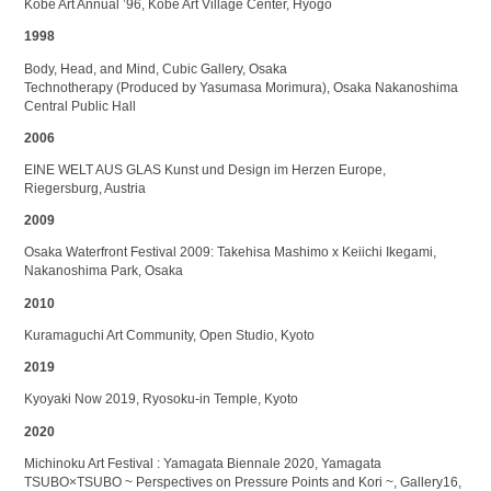
Kobe Art Annual ’96, Kobe Art Village Center, Hyogo
1998
Body, Head, and Mind, Cubic Gallery, Osaka
Technotherapy (Produced by Yasumasa Morimura), Osaka Nakanoshima
Central Public Hall
2006
EINE WELT AUS GLAS Kunst und Design im Herzen Europe,
Riegersburg, Austria
2009
Osaka Waterfront Festival 2009: Takehisa Mashimo x Keiichi Ikegami,
Nakanoshima Park, Osaka
2010
Kuramaguchi Art Community, Open Studio, Kyoto
2019
Kyoyaki Now 2019, Ryosoku-in Temple, Kyoto
2020
Michinoku Art Festival : Yamagata Biennale 2020, Yamagata
TSUBO×TSUBO ~ Perspectives on Pressure Points and Kori ~, Gallery16,