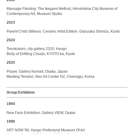
Massage Painting: The Ikegami Method, Hiroshikma City Museum of
Contemporary Art, Museum Studio
2023
Parent-Child Stifness: Ceramic Artist Edition, Gojozaka Shimizu, Kyoto
2024
Tenokokoro, city gallery 2320, Hyogo
Body of Drifiting Clouds, KYOTO ba, Kyoto
2025
Prayer, Gallery Nomart, Osaka, Japan
Meeting Tension, Neo Art Center N2, Cheongju, Korea
Group Exhibition
1994
New Face Exhibition, Gallery VIEW, Osaka
1996
ART NOW '96, Hyogo Prefectural Museum Of Art