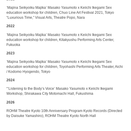
‘Majina Seikyoiku Majika’ Masako Yasumoto x Keiichi Ikegami Sex
education workshop for children, Chuo Line Art Festival 2021, Tokyo
“Luxurious Time,” Visual Arts, Theatre Popo, Nara
2022
‘Majina Seikyoiku Majika’ Masako Yasumoto x Keiichi Ikegami Sex
education workshop for children, Kitakyushu Performing Arts Center,
Fukuoka
2023
‘Majina Seikyoiku Majika’ Masako Yasumoto x Keiichi Ikegami Sex
education workshop for children, Toyohashi Performing Arts Theater, Aichi
/ Kodomo Hyogendo, Tokyo
2024
“‘Listening to the Body’s Voice’ Masako Yasumoto x Keiichi Ikegami
Workshop, Shirakawa City Motomachi Hall, Fukushima
2026
ROHM Theatre Kyoto 10th Anniversary Program Kyoto Records (Directed
by Daisuke Yamashiro), ROHM Theatre Kyoto North Hall