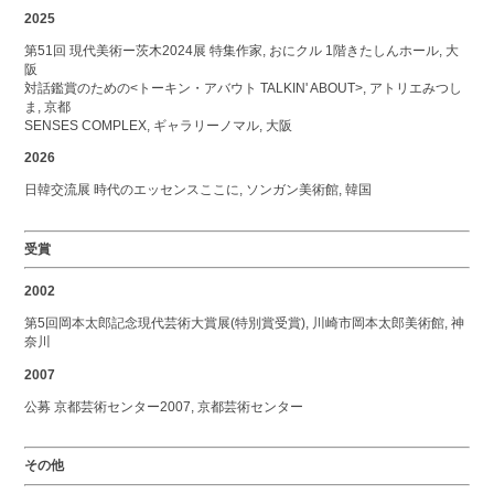
2025
第51回 現代美術ー茨木2024展 特集作家, おにクル 1階きたしんホール, 大
阪
対話鑑賞のための<トーキン・アバウト TALKIN' ABOUT>, アトリエみつし
ま, 京都
SENSES COMPLEX, ギャラリーノマル, 大阪
2026
日韓交流展 時代のエッセンスここに, ソンガン美術館, 韓国
受賞
2002
第5回岡本太郎記念現代芸術大賞展(特別賞受賞), 川崎市岡本太郎美術館, 神
奈川
2007
公募 京都芸術センター2007, 京都芸術センター
その他