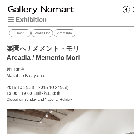
Exhibition
Back
Work List
Artist Info
楽園へ / メメント・モリ
Arcadia / Memento Mori
片山 雅史
Masahito Katayama
2015.10.3(sat) - 2015.10.24(sat)
13:00 - 19:00 日曜･祝日休廊
Closed on Sunday and National Holiday