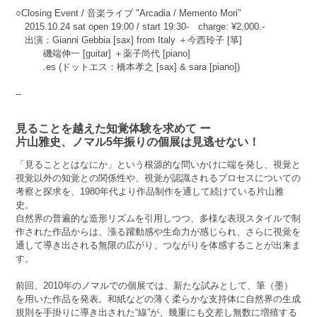
○Closing Event / 音楽ライブ "Arcadia / Memento Mori"
2015.10.24 sat open 19:00 / start 19:30- charge: ¥2,000.-
出演：Gianni Gebbia [sax] from Italy ＋今西玲子 [箏]
磯端伸一 [guitar] ＋薬子尚代 [piano]
.es (ドットエス：橋本孝之 [sax] & sara [piano])
--
見ることを越えた知覚体験を求めて ー
片山雅史、ノマル5年振りの個展は見逃せない！
「見ることとはなにか」という根源的な問いかけに端を発し、視覚と
視覚以外の知覚との関係性や、視覚が認識されるプロセスについての
考察と探求を、1980年代より作品制作を通して続けている片山雅
史。
自然界の普遍的な造形リズムを引用しつつ、多様な表現スタイルで制
作された作品からは、漲る躍動感や生命力が感じられ、さらに視覚を
通して導き出される無限の広がり、つながりを体感することが出来ま
す。
前回、2010年のノマルでの個展では、新たな試みとして、筆（墨）
を用いた作品を発表。和紙などの薄く柔らかな支持体に自然界の生成
規則を手掛りに導き出された“線”が、幾重にも交差し無数に増殖する