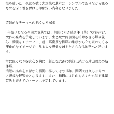
様を描いた、視覚を被う大規模な展示は、シンプルでありながら観る
ものを深く引き付ける印象深い内容となりました。
普遍的なテーマへの飽くなき探求
5年振りとなる今回の個展では、前回に引き続き筆（墨）で描かれた
大作の発表を予定しています。生と死の両側面を暗示させる蝶や花
芯、髑髏をモチーフに、超・高密度な描画の集積から立ち表れてくる
圧倒的なイメージで、見る人を視覚を越えたさらなる地平へと誘いま
す。
常に飽くなき探究心を胸に、新たな試みに挑戦し続ける片山雅史の新
作展。
活動の拠点を京都から福岡に移してはや16年。関西では久しぶりの
大規模な展覧会となります。また、初日には片山を古くから知る建畠
晢氏を迎えてのトークも予定しています。