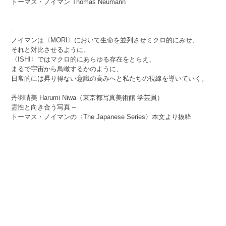
トーマス・ノイマン Thomas Neumann
-
ノイマンは〈MORI〉において生命を並列させミクロ的にみせ、
それと対比させるように、
〈ISHI〉ではマクロ的にあらゆる存在をとらえ、
まるで宇宙から鳥瞰するかのように、
日常的には昇り得ない意識の高みへと私たちの視線を導いていく。
丹羽晴美 Harumi Niwa（東京都写真美術館 学芸員）
霊性と向き合う写真 –
トーマス・ノイマンの〈The Japanese Series〉本文より抜粋