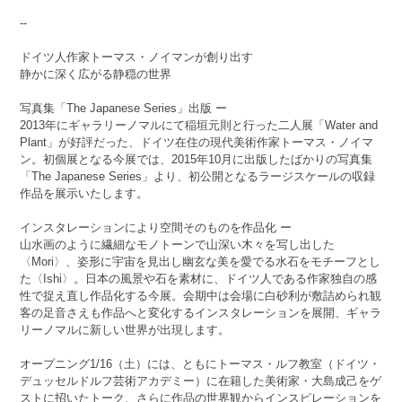
--
ドイツ人作家トーマス・ノイマンが創り出す
静かに深く広がる静穏の世界
写真集「The Japanese Series」出版 ー
2013年にギャラリーノマルにて稲垣元則と行った二人展「Water and
Plant」が好評だった、ドイツ在住の現代美術作家トーマス・ノイマ
ン。初個展となる今展では、2015年10月に出版したばかりの写真集
「The Japanese Series」より、初公開となるラージスケールの収録
作品を展示いたします。
インスタレーションにより空間そのものを作品化 ー
山水画のように繊細なモノトーンで山深い木々を写し出した
〈Mori〉、姿形に宇宙を見出し幽玄な美を愛でる水石をモチーフとし
た〈Ishi〉。日本の風景や石を素材に、ドイツ人である作家独自の感
性で捉え直し作品化する今展。会期中は会場に白砂利が敷詰められ観
客の足音さえも作品へと変化するインスタレーションを展開、ギャラ
リーノマルに新しい世界が出現します。
オープニング1/16（土）には、ともにトーマス・ルフ教室（ドイツ・
デュッセルドルフ芸術アカデミー）に在籍した美術家・大島成己をゲ
ストに招いたトーク、さらに作品の世界観からインスピレーションを