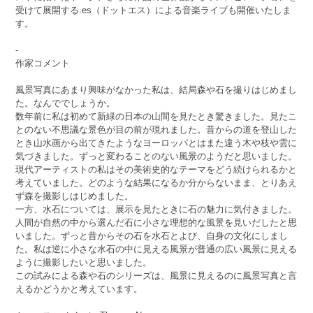
受けて展開する.es（ドットエス）による音楽ライブも開催いたしま
す。
-
作家コメント
風景写真にあまり興味がなかった私は、結局森や石を撮りはじめまし
た。なんででしょうか。
数年前に私は初めて新緑の日本の山間を見たとき驚きました。見たこ
とのない不思議な景色が目の前が現れました。昔からの道を登山した
とき山水画から出てきたようなヨーロッパとはまた違う木や枝や雲に
気づきました。ずっと変わることのない風景のようだと思いました。
現代アーティストの私はその美術史的なテーマをどう続けられるかと
考えていました。どのような結果になるか分からないまま、とりあえ
ず森を撮影しはじめました。
一方、水石については、展示を見たときに石の魅力に気付きました。
人間が自然の中から選んだ石に小さな理想的な風景を見いだしたと思
いました。ずっと昔からその石を水石とよび、自身の文化にしまし
た。私は逆に小さな水石の中に見える風景が普通の広い風景に見える
ように撮影したいと思いました。
この試みによる森や石のシリーズは、風景に見えるのに風景写真と言
えるかどうかと考えています。