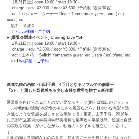
1月31日(土) open 19:00 / start 19:30 -
charge：adv. ¥3,000. / door ¥3,500. *予約制 (定員30名)
act：ロジャー・ターナー Roger Turner
drum, perc.
, sara (.es)
piano, etc.
協力：音波舎
>>
Live詳細・ご予約
■ [展覧会関連イベント] Closing Live “SF”
2月21日(土) open 19:00 / start 19:30 -
charge：adv. ¥2,500. / door ¥3,000. *予約制 (定員30名)
act：山本精一 Seiichi Yamamoto
guitar, etc.
, sara (.es)
piano, etc.
>>
Live詳細・ご予約
--
新進気鋭の画家・山田千尋、4回目となるノマルでの個展ー
「SF」と題した既視感ある少し奇妙な世界を旅する新作展
通常目を向けられることのない歪なモチーフ(例えば傷口のディティ
ールや動物の遺骸)や記憶の中にある風景などを、軽やかな色彩と透
き通るような質感を感じさせる筆跡で描く画家、山田千尋。2016年
に京都市立芸術大学美術学部美術科油画専攻を卒業以降、絵画と自己
の表現を模索・探求しながら、独自のスタイルを確立しつつありま
す。
山田の描く常識的なものの見方、捉え方に一石を投じるかのような絵