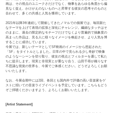
画は、その視点のユニークさだけでなく、物事をあらゆる角度から偏
見なく捉え、かけがえのないものへと昇華する彼女の思考そのものと
合わせて、多くの共感と人気を獲得しています。
2021年以降3年連続して開催してきたノマルでの個展では、毎回新た
なテーマを上げて表現の拡張と深化にチャレンジ。繊細なタッチはそ
のままに、過去の限定的なモチーフだけでなくより普遍的で抽象度の
高まった作品は、見る人に様々なイメージを喚起させ、より人気を博
することに成功しています。
今展では、新しいテーマとしてSF映画のイメージから想起された
「SF」をタイトルとしました。日常の中で見られる少し奇妙で映像
のような一シーンを切り取り、彼女の視点とフィルターを通して私た
ちに提示します。現実と非現実とが重なり合う、山田千尋が織りなす
不思議な視覚の世界を、今展でご体感ください。どうぞよろしくお願
いいたします。
なお、今展会期中には2回、各回とも国内外で評価の高い音楽家をゲ
ストに招いての音楽ライブイベントを予定しています。こちらもどう
ぞご拝聴くださいますよう、よろしくお願いいたします。
[Artist Statement]