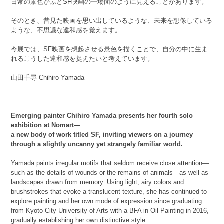
日常の景色がふとSF映画の一場面のように見えることがあります。
そのとき、昔見た映画を思い出しているような、未来を想像している
ような、不思議な違和感を覚えます。
今展では、SF映画を想起させる景色を描くことで、自分の中に生ま
れるこうした違和感を捉えたいと考えています。
山田千尋 Chihiro Yamada
Emerging painter Chihiro Yamada presents her fourth solo
exhibition at Nomart—
a new body of work titled SF, inviting viewers on a journey
through a slightly uncanny yet strangely familiar world.
Yamada paints irregular motifs that seldom receive close attention—
such as the details of wounds or the remains of animals—as well as
landscapes drawn from memory. Using light, airy colors and
brushstrokes that evoke a translucent texture, she has continued to
explore painting and her own mode of expression since graduating
from Kyoto City University of Arts with a BFA in Oil Painting in 2016,
gradually establishing her own distinctive style.