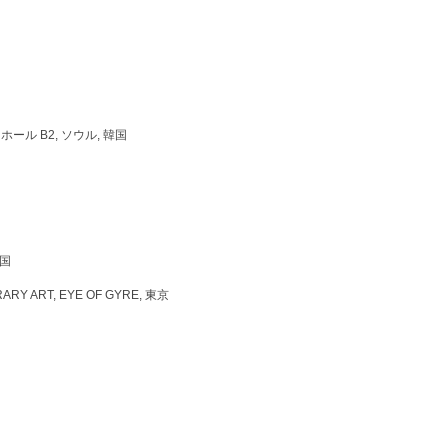
ベンションホール B2, ソウル, 韓国
韓国
ARY ART, EYE OF GYRE, 東京