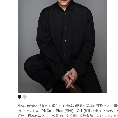
身体の感覚と視覚から得られる情報の境界を認識の変換点とし彫刻化する試み
求しつづける。PixCell（Pixel [画像]＋Cell [細胞・
近年、日本代表として各国での美術展に多数参加。またジャンル