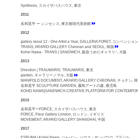
Synthesis, スカイザバスハウス, 東京
2011
名和晃平 ー シンセシス, 東京都現代美術館
2012
gallery seoul 12 - One Artist a Year, GALLERIA FORET, コン
TRANS, ARARIO GALLERY Cheonan and SEOUL, 韓国
Kohei Nawa - TRANS | SANDWICH, 阪急うめだギャラリ−, 大阪
2013
Direction | TRAUMARIS, TRAUMARIS, 東京
garden, ギャラリーノマル, 大阪
MANIFOLD DOCUMENT, ARARIO GALLERY CHEONAN, チョナン, 
名和晃平 SCULPTURE GARDEN, 霧島アートの森, 鹿児島
KOHEI NAWA|SANDWICH-CREATIVE PLATFORM FOR CONTEMPOR
2015
名和晃平ーFORCE, スカイザバスハウス, 東京
FORCE, Pace Gallery London, ロンドン, イギリス
MOVEMENT, ARARIO GALLERY SHANGHAI, 中国
2017
ESPUMA | Kohei Nawa, ジャパン・ハウス・サンパウロ, ブラジル