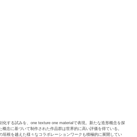
を、one texture one materialで表現。新たな造形概念を探
器]）と命名した概念に基づいて制作された作品群は世界的に高い評価を得ている。
の垣根を越えた様々なコラボレーションワークも積極的に展開してい