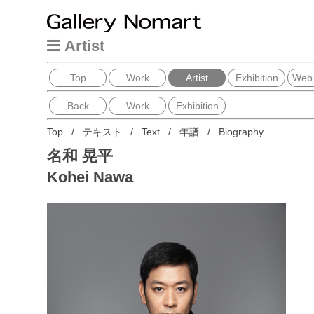
Artist
Top
Work
Artist
Exhibition
Web
Back
Work
Exhibition
Top
/
テキスト
/
Text
/
年譜
/
Biography
名和 晃平
Kohei Nawa