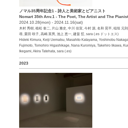
ノマル35周年記念1 - 詩人と美術家とピアニスト
Nomart 35th Anv.1 - The Poet, The Artist and The Pianis
2024.10.28(mon) - 2024.11.16(sat)
木村 秀樹, 植松 奎二, 片山 雅史, 中川 佳宣, 今村 源, 名和 晃平, 稲垣 元則
尋, 栗田 咲子, 高嶋 英男, 池上 恵一, 建畠 晢, sara (.es ドットエス)
Hideki Kimura, Keiji Uematsu, Masahito Katayama, Yoshinobu Nakaga
Fujimoto, Tomohiro Higashikage, Nana Kuromiya, Takehiro Iikawa, Kur
Ikegami, Akira Tatehata, sara (.es)
2023