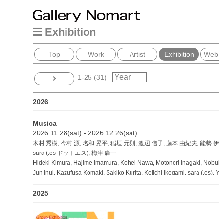
Exhibition
Top
Work
Artist
Exhibition
Web
1-25 (31)
2026
Musica
2026.11.28(sat) - 2026.12.26(sat)
木村 秀樹, 今村 源, 名和 晃平, 稲垣 元則, 渡辺 信子, 藤本 由紀夫, 能勢 
sara (.es ドットエス), 梅津 庸一
Hideki Kimura, Hajime Imamura, Kohei Nawa, Motonori Inagaki, Nobu
Jun Inui, Kazufusa Komaki, Sakiko Kurita, Keiichi Ikegami, sara (.es),
2025