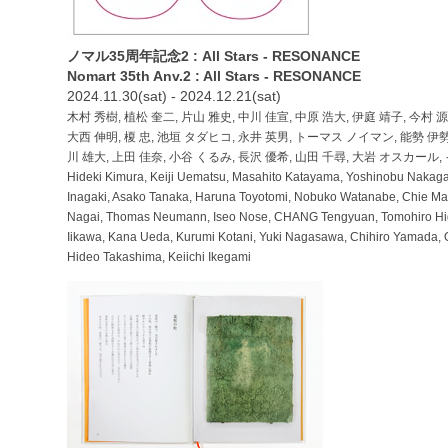
ノマル35周年記念2 : All Stars - RESONANCE
Nomart 35th Anv.2 : All Stars - RESONANCE
2024.11.30(sat) - 2024.12.21(sat)
木村 秀樹, 植松 奎二, 片山 雅史, 中川 佳宣, 中原 浩大, 伊庭 靖子, 今村 源
大西 伸明, 榎 忠, 池垣 タダヒコ, 永井 英男, トーマス ノイマン, 能勢 伊勢
川 雄大, 上田 佳奈, 小谷 くるみ, 長沢 優希, 山田 千尋, 大岩 オスカール,
Hideki Kimura, Keiji Uematsu, Masahito Katayama, Yoshinobu Nakag
Inagaki, Asako Tanaka, Haruna Toyotomi, Nobuko Watanabe, Chie Mats
Nagai, Thomas Neumann, Iseo Nose, CHANG Tengyuan, Tomohiro Higa
Iikawa, Kana Ueda, Kurumi Kotani, Yuki Nagasawa, Chihiro Yamada, O
Hideo Takashima, Keiichi Ikegami