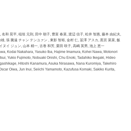
, 名和 晃平, 稲垣 元則, 田中 朝子, 豊富 春菜, 渡辺 信子, 松井 智惠, 藤本 由紀夫,
雄, 張 騰遠 チャン テンユァン , 東影 智裕, 金村 仁, 韮澤 アスカ, 黒宮 菜菜, 飯
 イヌイ ジュン, 山本 精一, 古巻 和芳, 栗田 咲子, 高嶋 英男, 池上 恵一
awa, Kodai Nakahara, Yasuko Iba, Hajime Imamura, Kohei Nawa, Motonori
ui, Yukio Fujimoto, Nobuaki Onishi, Chu Enoki, Tadahiko Ikegaki, Hideo
shikage, Hitoshi Kanamura, Asuka Nirasawa, Nana Kuromiya, Takehiro
scar Oiwa, Jun Inui, Seiichi Yamamoto, Kazufusa Komaki, Sakiko Kurita,