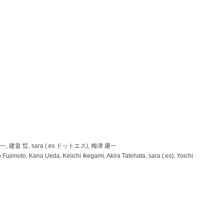
 建畠 晢, sara (.es ドットエス), 梅津 庸一
ujimoto, Kana Ueda, Keiichi Ikegami, Akira Tatehata, sara (.es), Yoichi