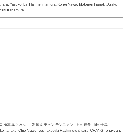
ahara, Yasuko Iba, Hajime Imamura, Kohei Nawa, Motonori Inagaki, Asako
itoshi Kanamura
ス 橋本 孝之 & sara, 張 騰遠 チャン テンユァン , 上田 佳奈, 山田 千尋
ako Tanaka, Chie Matsui, .es Takayuki Hashimoto & sara, CHANG Tengyuan,