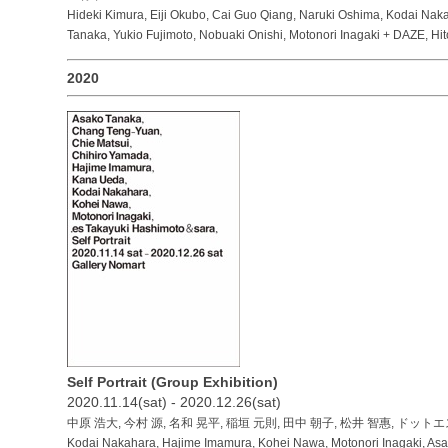
Hideki Kimura, Eiji Okubo, Cai Guo Qiang, Naruki Oshima, Kodai Nak
Tanaka, Yukio Fujimoto, Nobuaki Onishi, Motonori Inagaki + DAZE, H
2020
Self Portrait (Group Exhibition)
2020.11.14(sat) - 2020.12.26(sat)
中原 浩大, 今村 源, 名和 晃平, 稲垣 元則, 田中 朝子, 松井 智惠, ドットエ
Kodai Nakahara, Hajime Imamura, Kohei Nawa, Motonori Inagaki, As