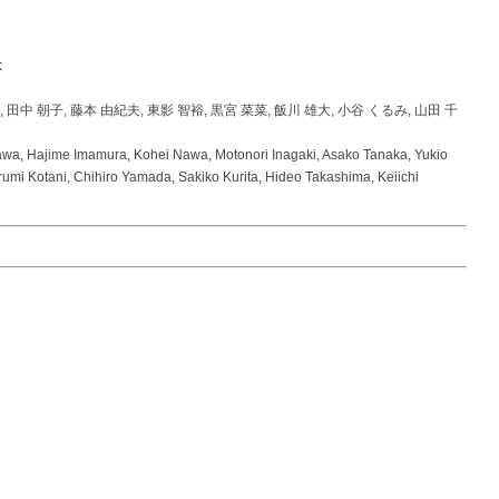
t
, 田中 朝子, 藤本 由紀夫, 東影 智裕, 黒宮 菜菜, 飯川 雄大, 小谷 くるみ, 山田 千
wa, Hajime Imamura, Kohei Nawa, Motonori Inagaki, Asako Tanaka, Yukio
umi Kotani, Chihiro Yamada, Sakiko Kurita, Hideo Takashima, Keiichi