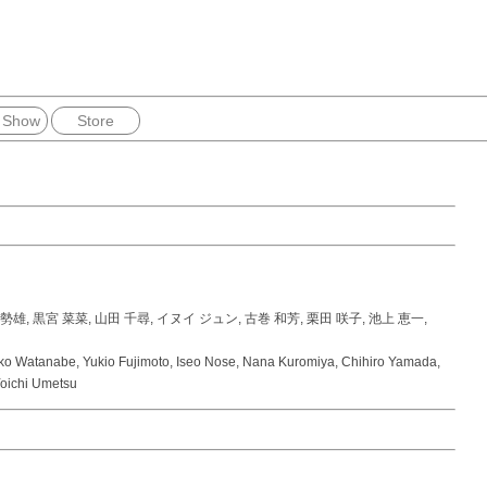
 Show
Store
伊勢雄, 黒宮 菜菜, 山田 千尋, イヌイ ジュン, 古巻 和芳, 栗田 咲子, 池上 恵一,
ko Watanabe, Yukio Fujimoto, Iseo Nose, Nana Kuromiya, Chihiro Yamada,
 Yoichi Umetsu