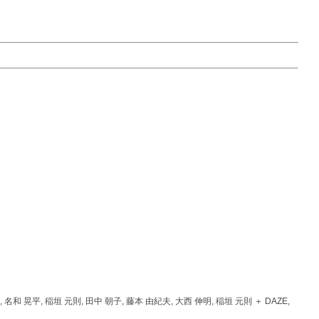
, 名和 晃平, 稲垣 元則, 田中 朝子, 藤本 由紀夫, 大西 伸明, 稲垣 元則 ＋ DAZE,