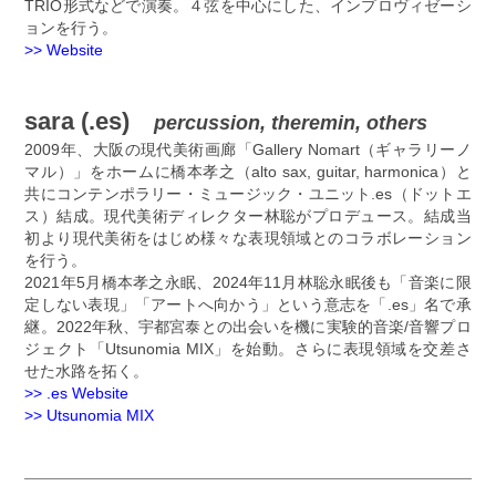
TRIO形式などで演奏。４弦を中心にした、インプロヴィゼーシ
ョンを行う。
>> Website
sara (.es)
percussion, theremin, others
2009年、大阪の現代美術画廊「Gallery Nomart（ギャラリーノ
マル）」をホームに橋本孝之（alto sax, guitar, harmonica）と
共にコンテンポラリー・ミュージック・ユニット.es（ドットエ
ス）結成。現代美術ディレクター林聡がプロデュース。結成当
初より現代美術をはじめ様々な表現領域とのコラボレーション
を行う。
2021年5月橋本孝之永眠、2024年11月林聡永眠後も「音楽に限
定しない表現」「アートへ向かう」という意志を「.es」名で承
継。2022年秋、宇都宮泰との出会いを機に実験的音楽/音響プロ
ジェクト「Utsunomia MIX」を始動。さらに表現領域を交差さ
せた水路を拓く。
>> .es Website
>> Utsunomia MIX