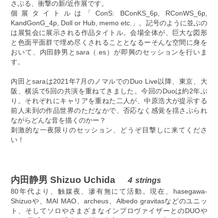
さぶる、衝撃の新/近作展です。
個展タイトルは「ConS: BConKS_6p, RConWS_6p,
KandGonG_4p, Doll or Hub, memo etc.」。記号のように並ぶの
は展覧会に展示される作品タイトル。会場全体が、巨大な図形
と色面平面群で埋め尽くされることとなるーそんな空間に身を
おいて、内田静男とsara（.es）が即興のセッションを行いま
す。
内田とsaraは2021年7月のノマルでのDuo Live以降、東京、大
阪、横浜で5回の共演を重ねてきました。今回のDuoは約2年ぶ
り。それぞれにキャリアを重ねた二人が、中原浩大が提示する
前人未到の作品世界のただなかで、否応なく感覚を揺さぶられ
ながらどんな音を描くのかー？
刺激的な一夜限りのセッション、どうぞ目撃しに来てくださ
い！
内田静男 Shizuo Uchida
４ strings
80年代より、触媒夜、滲有無にて活動。現在、hasegawa-
Shizuoや、MAI MAO、archeus、Albedo gravitasなどのユニッ
ト、そしてソロやさまざまなインプロヴァイザーとのDUOや